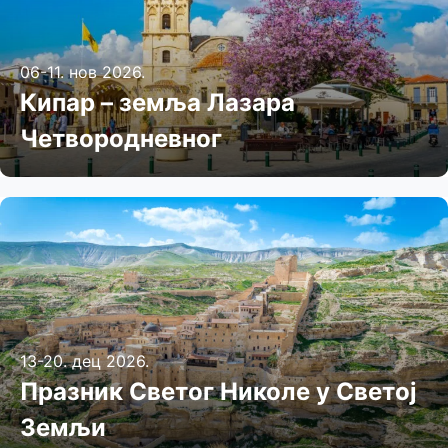
06-11. нов 2026.
Кипар – земља Лазара
Четвородневног
13-20. дец 2026.
Празник Светог Николе у Светој
Земљи