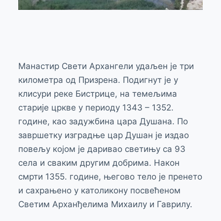
Манастир Свети Архангели удаљен је три
километра од Призрена. Подигнут је у
клисури реке Бистрице, на темељима
старије цркве у периоду 1343 – 1352.
године, као задужбина цара Душана. По
завршетку изградње цар Душан је издао
повељу којом је даривао светињу са 93
села и сваким другим добрима. Након
смрти 1355. године, његово тело је пренето
и сахрањено у католикону посвећеном
Светим Арханђелима Михаилу и Гаврилу.