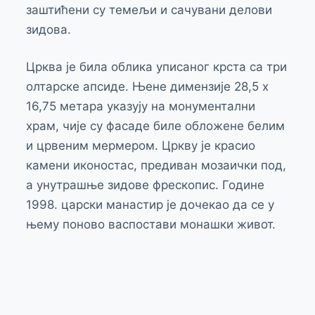
заштићени су темељи и сачувани делови
зидова.
Црква је била облика уписаног крста са три
олтарске апсиде. Њене димензије 28,5 х
16,75 метара указују на монументални
храм, чије су фасаде биле обложене белим
и црвеним мермером. Цркву је красио
камени иконостас, предиван мозаички под,
а унутрашње зидове фрескопис. Године
1998. царски манастир је дочекао да се у
њему поново васпостави монашки живот.