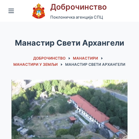
Доброчинство
S
k
Поклоничка агенција СПЦ
i
p
Манастир Свети Архангели
t
o
ДОБРОЧИНСТВО
МАНАСТИРИ
c
МАНАСТИРИ У ЗЕМЉИ
МАНАСТИР СВЕТИ АРХАНГЕЛИ
o
n
t
e
n
t