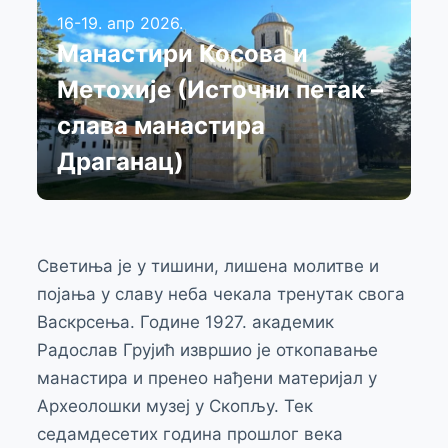
16-19. апр 2026.
Манастири Косова и
Метохије (Источни петак –
слава манастира
Драганац)
Светиња је у тишини, лишена молитве и
појања у славу неба чекала тренутак свога
Васкрсења. Године 1927. академик
Радослав Грујић извршио је откопавање
манастира и пренео нађени материјал у
Археолошки музеј у Скопљу. Тек
седамдесетих година прошлог века