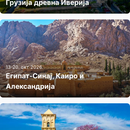
Грузија древна Иверија
13-20. окт 2026.
Египат-Синај, Каиро и
Александрија