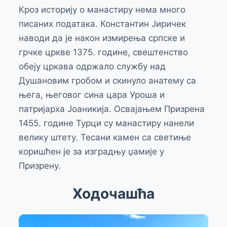
Кроз историју о манастиру нема много
писаних података. Константин Јиричек
наводи да је након измирења српске и
грчке цркве 1375. године, свештенство
обеју цркава одржало службу над
Душановим гробом и скинуло анатему са
њега, његовог сина цара Уроша и
патријарха Јоаникија. Освајањем Призрена
1455. године Турци су манастиру нанели
велику штету. Тесани камен са светиње
коришћен је за изградњу џамије у
Призрену.
Ходочашћа