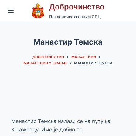
Доброчинство
S
k
Поклоничка агенција СПЦ
i
p
Манастир Темска
t
o
ДОБРОЧИНСТВО
МАНАСТИРИ
c
МАНАСТИРИ У ЗЕМЉИ
МАНАСТИР ТЕМСКА
o
n
t
e
n
t
Манастир Темска налази се на путу ка
Књажевцу. Име је добио по