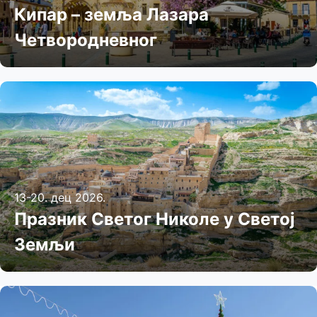
Кипар – земља Лазара
Четвородневног
13-20. дец 2026.
Празник Светог Николе у Светој
Земљи