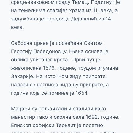
средњевековном граду Темац. Подигнут је
на темељима старијег храма из 11. века, а
задужбина је породице Дејановић из 14.
века.
Саборна црква је посвећена Светом
Георгију Победоносцу. Њена основа је
облика уписаног крста. Први пут је
живописана 1576. године, трудом игумана
Захарије. На источном зиду припрате
налази се натпис о зидању припрате, а
година која се помиње је 1654.
Мађари су опљачкали и спалили како
манастир тако и околна села 1692. године.
Епископ софијски Теоклит је посетио