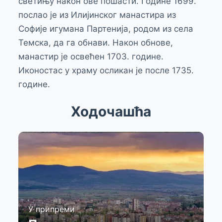
светињу након ове пошасти. Године 1699.
послао је из Илијинског манастира из
Софије игумана Партенија, родом из села
Темска, да га обнави. Након обнове,
манастир је освећен 1703. године.
Иконостас у храму осликан је после 1735.
године.
Ходочашћа
У припреми