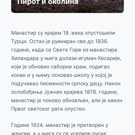
Пирот и околина
Манастир су крајем 18. века опустошили
Турци. Остао је руиниран све до 1836.
године, када са Свете Горе из манастира
Хиландара у њега долази игуман Кесарије,
који је обновио саборни храм, подигао
конак и у њему основао школу у којој је
подучавао писмености српску децу. Након
ослобођења Јужних крајева 1878. године,
манастир је поново обновљен, али је након
Првог светског рата опустео.
Године 1924. манастир је претворен у
женски, а у њега су се уселиле руске