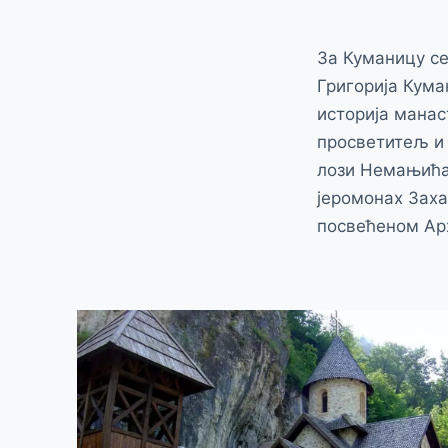
За Куманицу се
Григорија Куман
историја манаст
просветитељ и 
лози Немањића.
јеромонах Заха
посвећеном Арх