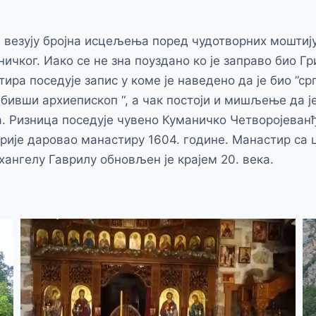
 везују бројна исцељења поред чудотворних моштиј
ичког. Иако се не зна поуздано ко је заправо био Гр
ира поседује запис у коме је наведено да је био ”ср
бивши архиепископ “, а чак постоји и мишљење да ј
 Ризница поседује чувено Куманичко Четворојеванђ
рије даровао манастиру 1604. године. Манастир са
ангелу Гаврилу обновљен је крајем 20. века.