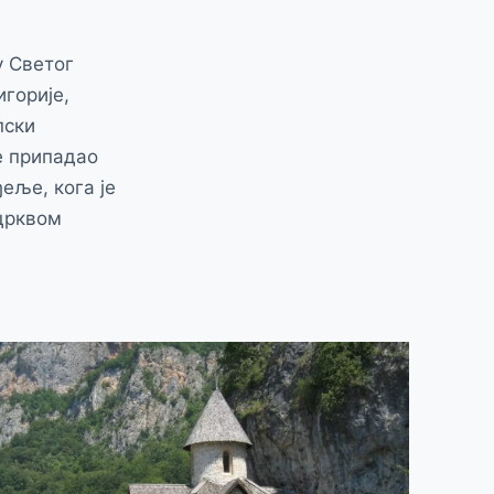
у Светог
игорије,
пски
е припадао
еље, кога је
 црквом