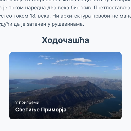
 да је током наредна два века био жив. Претпоставља
устео током 18. века. Ни архитектура првобитне ман
удући да је затечен у рушевинама.
Ходочашћа
У припреми
Светиње Приморја