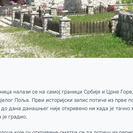
ица налази се на самој граници Србије и Црне Горе
јелог Поља. Први историјски запис потиче из прве п
 до дана данашњег није откривено ни када је тачно
а је градио.
оча које су откривене сматра се да потичу из пери