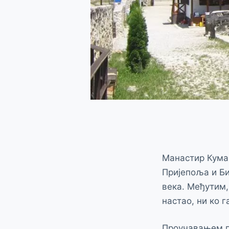
Манастир Куман
Пријепоља и Би
века. Међутим,
настао, ни ко г
Проучавањем пл