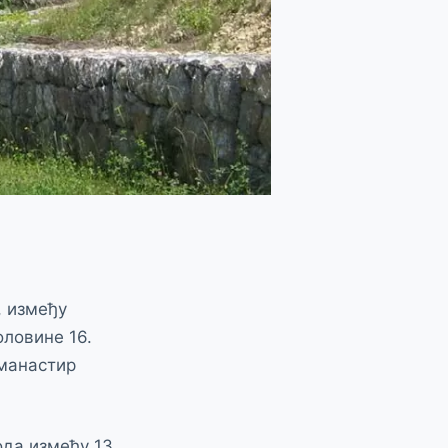
, између
оловине 16.
 манастир
ода између 13.