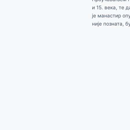
и 15. века, те
је манастир оп
није позната, б