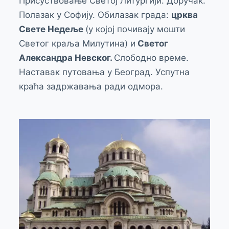
Присуствовање Светој Литургији. Доручак.
Полазак у Софију. Обилазак града:
црква
Свете Недеље
(у којој почивају мошти
Светог краља Милутина) и
Светог
Александра Невског.
Слободно време.
Наставак путовања у Београд. Успутна
краћа задржавања ради одмора.