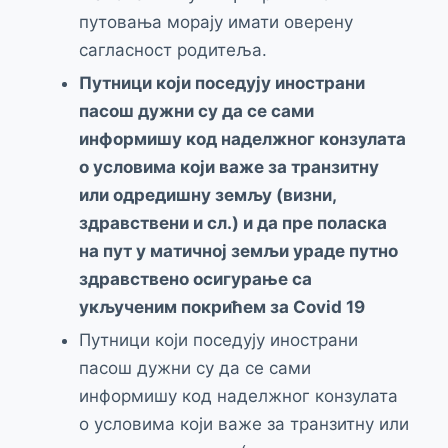
путовања морају имати оверену
сагласност родитеља.
Путници који поседују инострани
пасош дужни су да се сами
информишу код наделжног конзулата
о условима који важе за транзитну
или одредишну земљу (визни,
здравствени и сл.) и да пре поласка
на пут у матичној земљи ураде путно
здравствено осигурање са
укљученим покрићем за Covid 19
Путници који поседују инострани
пасош дужни су да се сами
информишу код наделжног конзулата
о условима који важе за транзитну или