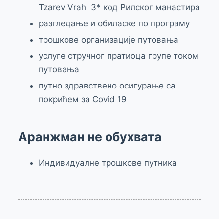
Tzarev Vrah 3* код Рилског манастира
разгледање и обиласке по програму
трошкове организације путовања
услуге стручног пратиоца групе током
путовања
путно здравствено осигурање са
покрићем за Covid 19
Аранжман не обухвата
Индивидуалне трошкове путника