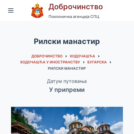
Доброчинство
S
k
Поклоничка агенција СПЦ
i
p
Рилски манастир
t
o
ДОБРОЧИНСТВО
ХОДОЧАШЋА
c
ХОДОЧАШЋА У ИНОСТРАНСТВУ
БУГАРСКА
o
РИЛСКИ МАНАСТИР
n
Датум путовања
t
У припреми
e
n
t