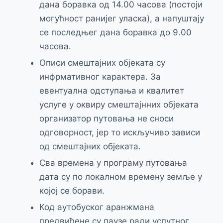
дана боравка од 14.00 часова (постоји
могућност ранијег уласка), а напуштају
се последњег дана боравка до 9.00
часова.
Описи смештајних објеката су
инфрмативног карактера. За
евентуална одступања и квалитет
услуге у оквиру смештајнних објеката
организатор путовања не сноси
одговорност, јер то искључиво зависи
од смештајних објеката.
Сва времена у програму путовања
дата су по локалном времену земље у
којој се борави.
Код аутобуског аранжмана
предвиђене су паузе ради успутног