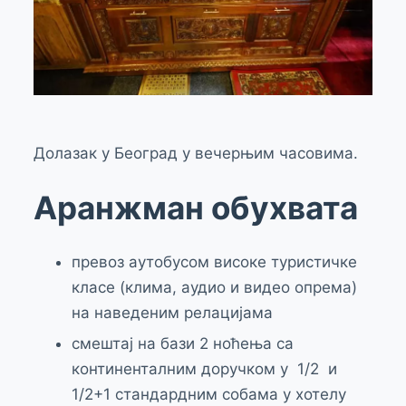
Долазак у Београд у вечерњим часовима.
Аранжман обухвата
превоз аутобусом високе туристичке
класе (клима, аудио и видео опрема)
на наведеним релацијама
смештај на бази 2 ноћења са
континенталним доручком у 1/2 и
1/2+1 стандардним собама у хотелу