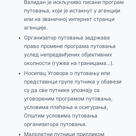
Валидан је искључиво писани програм
путовања, који је истакнут у агенцији
или на званичној интернет странци
агенције.
Организатор путовања задржава
право промене програма путовања
услед непредвиђених објективних
околности (гужва на границама…).
Носилац Уговора о путовању или
представнци групе путника у обавези
су да све путнике упознају са
уговореним програмом путовања,
условима плаћања и осигурања,
Општим условима путовања
организатора путовања.
Малолетни путници прилликом