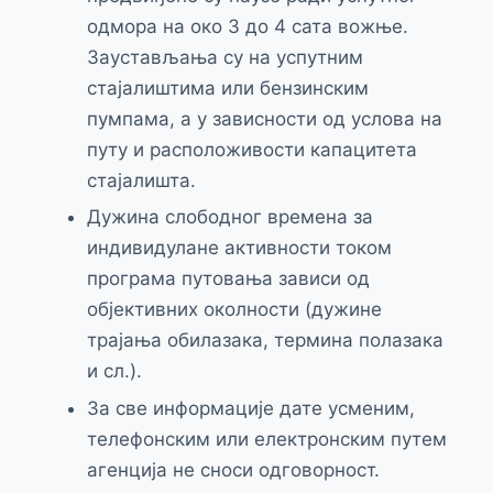
одмора на око 3 до 4 сата вожње.
Заустављања су на успутним
стајалиштима или бензинским
пумпама, а у зависности од услова на
путу и расположивости капацитета
стајалишта.
Дужина слободног времена за
индивидулане активности током
програма путовања зависи од
објективних околности (дужине
трајања обилазака, термина полазака
и сл.).
За све информације дате усменим,
телефонским или електронским путем
агенција не сноси одговорност.