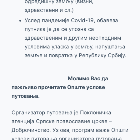
одредишну земљу (визни,
здравствени и сл.)
Услед пандемије Covid-19, обавеза
путника је да се упозна са
здравственим и другим неопходним
условима уласка у земљу, напуштања
земље и повратка у Републику Србију.
Молимо Вас да
пажљиво прочитате Опште услове
путовања.
Организатор путовања је Поклоничка
агенција Српске православне цркве –
Доброчинство. Уз овај програм важе Општи
услови путовања организатора путовања.