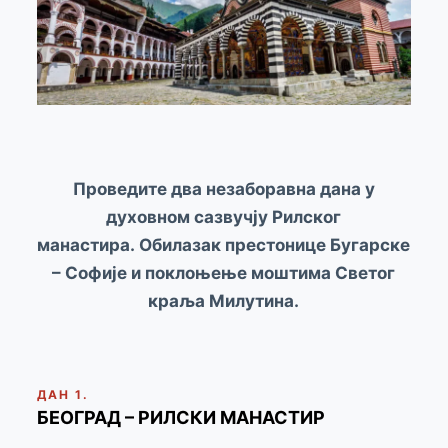
Проведите два незаборавна дана у
духовном сазвучју Рилског
манастира.
Обилазак престонице Бугарске
– Софије
и поклоњење моштима Светог
краља Милутина.
ДАН 1.
БЕОГРАД – РИЛСКИ МАНАСТИР