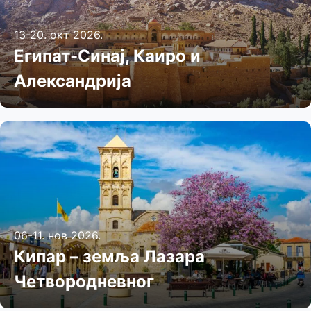
13-20. окт 2026.
Египат-Синај, Каиро и
Александрија
06-11. нов 2026.
Кипар – земља Лазара
Четвородневног