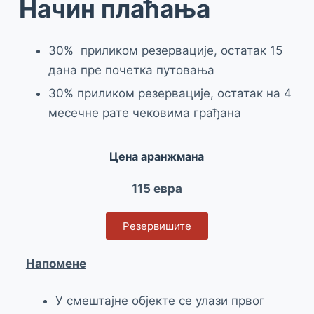
Начин плаћања
30% приликом резервације, остатак 15
дана пре почетка путовања
30% приликом резервације, остатак на 4
месечне рате чековима грађана
Цена аранжмана
115 евра
Резервишите
Напомене
У смештајне објекте се улази првог