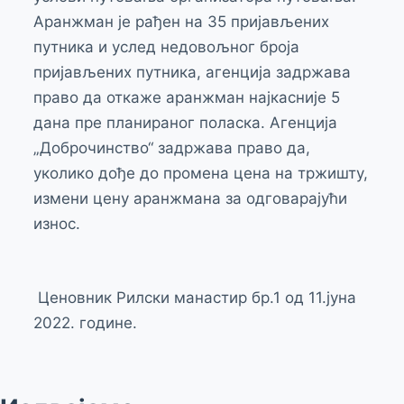
Аранжман је рађен на 35 пријављених
путника и услед недовољног броја
пријављених путника, агенција задржава
право да откаже аранжман најкасније 5
дана пре планираног поласка. Агенција
„Доброчинство“ задржава право да,
уколико дође до промена цена на тржишту,
измени цену аранжмана за одговарајући
износ.
Ценовник Рилски манастир бр.1 од 11.јуна
2022. године.